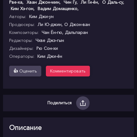
Рве-ха
,
Хван Джон-мин
,
Чин Гу
,
Ли Ги-ён
,
О Даль-су
,
Ким Хэ-гон
,
Вадим Домащенко
,
Авторы:
Ким Джи-ун
Продюсеры:
Ли Ю-джин, О Джон-ван
Композиторы:
Чан Ён-гю, Дальпаран
Редакторы:
Чхве Джэ-гын
Дизайнеры:
Рю Сон-хи
Операторы:
Ким Джи-ён
👍
Оценить
Комментировать
Поделиться
Описание