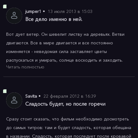
jumper1
•
13 июля 2013 в 15:03
Все дело именно в ней.
Вот дует ветер. Он шевелит листву на деревьях. Ветви 
двигаются. Все в мире двигается и все постоянно 
изменяется - неведомая сила заставляет цветы 
распускаться и умирать, солнце восходить и заходить. 
Читать полностью
Заставляет воду течь, огонь гореть. Что то постоянно 
рождается и умирает, ярко сияет или потухает. С этим уж 
ничего не поделаешь. 

Savita
•
22 февраля 2012 в 16:39
А вот наш герой - идеальный работник своего босса. 
Сладость будет, но после горечи
Очень надежный человек. Хладнокровный, 
Сразу стоит сказать, что фильм необходимо досмотреть 
бескомпромиссный. И вот дают ему одно задание - 
до самых титров: там и будет сладость, которая обещана 
простое, раз плюнуть - проследить за девушкой босса, 
в названии. Сладость, которая последует после кровавой 
узнать, есть ли у неё любовник и дальше решить 