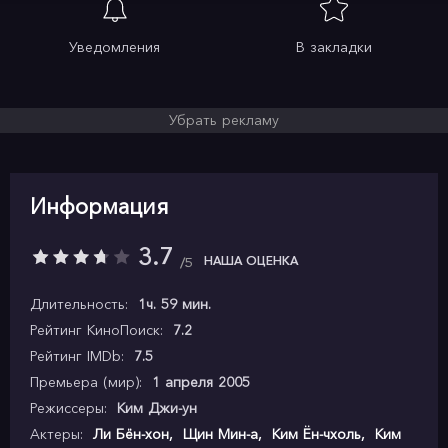
Уведомления
В закладки
Убрать рекламу
Информация
3.7
НАША ОЦЕНКА
5
Длительность:
1ч. 59 мин.
Рейтинг КиноПоиск:
7.2
Рейтинг IMDb:
7.5
Премьера (мир):
1 апреля 2005
Режиссеры:
Ким Джи-ун
Актеры:
Ли Бён-хон
,
Щин Мин-а
,
Ким Ён-чхоль
,
Ким