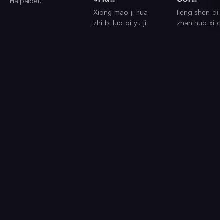
Haipaibeu
Xiong mao ji hua
Feng shen di 
zhi bi luo qi yu ji
zhan huo xi q