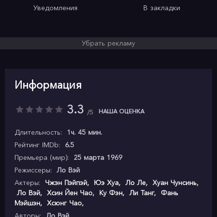
Уведомления
В закладки
Убрать рекламу
Информация
3.3
НАША ОЦЕНКА
5
Длительность:
1ч. 45 мин.
Рейтинг IMDb:
6.5
Премьера (мир):
25 марта 1969
Режиссеры:
Ло Вэй
Актеры:
Чжэн Пэйпэй
,
Юэ Хуа
,
Ло Ле
,
Хуан Чунсинь
,
Ло Вэй
,
Хсин Йен Чао
,
Ку Фэн
,
Ли Танг
,
Фань
Мэйшэн
,
Хсюнг Чао
,
Авторы:
Ло Вэй