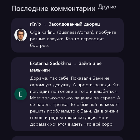
Другие
Последние комментарии
r0n1x
→
Заколдованный дворец
Olga KarlinLi (BusinessWoman), пробуйте
разные озвучки. Кто-то переводит
быстрее.
Ekaterina Sedokhina
→
Зайка и её
мальчики
Дорама, так себе. Показали Бани не
скромную девушку. А простигосподи. Кто
погладит по голове в того и влюбиться.
Мозг только-только пацанам за серает. А
её парень тряпка. То с бывшей не может
решить проблемы,то с Бани. Да в жизни
сплош и рядом такая ситуация. Но в
дорамах хочется видеть что всё хоро