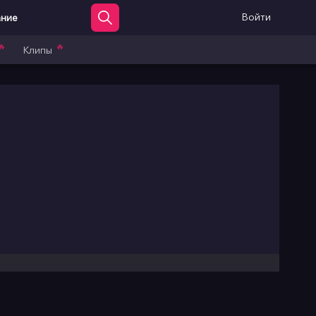
Войти
ание
🔥
🔥
Клипы