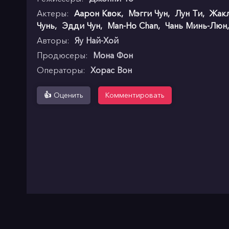
Актеры:
Аарон Квок
,
Мэгги Чун
,
Лун Ти
,
Жакл
Чунь
,
Эдди Чун
,
Man-Ho Chan
,
Чань Минь-Люн
Авторы:
Яу Най-Хой
Продюсеры:
Мона Фон
Операторы:
Хорас Вон
👍
Оценить
Комментировать