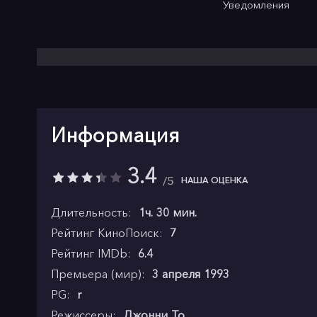
Уведомления
Информация
3.4
5
НАША ОЦЕНКА
Длительность:
1ч. 30 мин.
Рейтинг КиноПоиск:
7
Рейтинг IMDb:
6.4
Премьера (мир):
3 апреля 1993
PG:
r
Режиссеры:
Джонни То