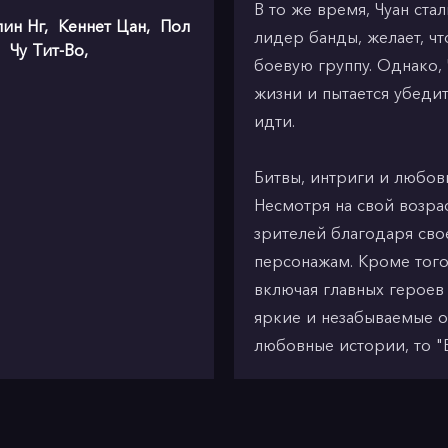
В то же время, Чуан ста
ин Нг
,
Кеннет Цан
,
Пол
лидер банды, желает, чт
,
Чу Тит-Во
,
боевую группу. Однако, 
жизни и пытается убедит
идти.
Битвы, интриги и любов
Несмотря на свой возра
зрителей благодаря св
персонажам. Кроме того
включая главных героев
яркие и незабываемые о
любовные истории, то "Б