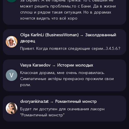
за серает. А её парень тряпка. То с бывшей не
может решить проблемы,то с Бани. Да в жизни
сплош и рядом такая ситуация. Но в дорамах
хочется видеть что всё хоро
Olga KarlinLi (BusinessWoman)
→
Заколдованный
дворец
Привет. Когда появятся следующие серии...3.4.5.6.?
Vasya Karaedov
→
Истории молодых
Классная дорама, мне очень понравилась.
Симпатичные актёры прекрасно прожили свои
роли.
dvoryankina.tat
→
Романтичный монстр
Будет ли доступен для скачивания лакорн
"Романтичный монстр"