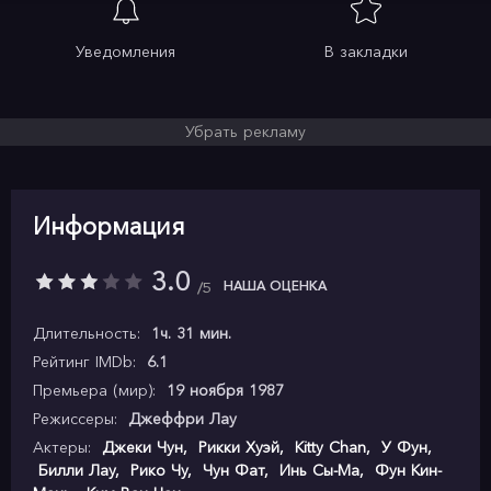
Уведомления
В закладки
Убрать рекламу
Информация
3.0
НАША ОЦЕНКА
5
Длительность:
1ч. 31 мин.
Рейтинг IMDb:
6.1
Премьера (мир):
19 ноября 1987
Режиссеры:
Джеффри Лау
Актеры:
Джеки Чун
,
Рикки Хуэй
,
Kitty Chan
,
У Фун
,
Билли Лау
,
Рико Чу
,
Чун Фат
,
Инь Сы-Ма
,
Фун Кин-