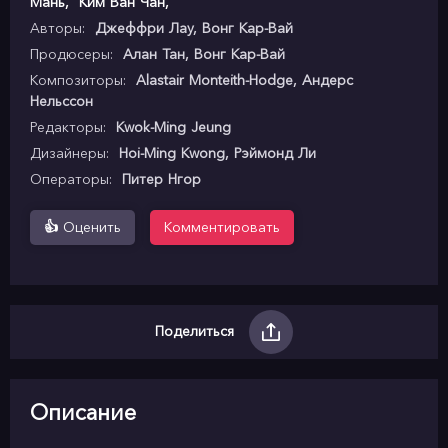
Мань
,
Ким Ван Чан
,
Авторы:
Джеффри Лау, Вонг Кар-Вай
Продюсеры:
Алан Тан, Вонг Кар-Вай
Композиторы:
Alastair Monteith-Hodge, Андерс
Нельссон
Редакторы:
Kwok-Ming Jeung
Дизайнеры:
Hoi-Ming Kwong, Рэймонд Ли
Операторы:
Питер Нгор
👍
Оценить
Комментировать
Поделиться
Описание