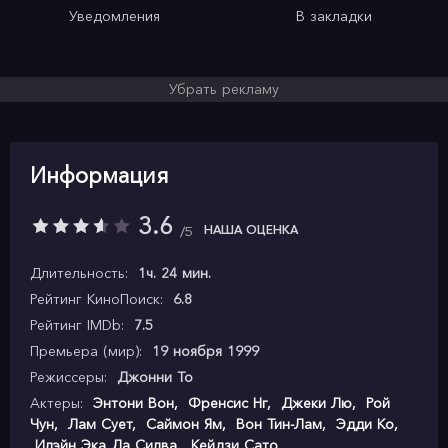
Уведомления
В закладки
Убрать рекламу
Информация
3.6
НАША ОЦЕНКА
5
Длительность:
1ч. 24 мин.
Рейтинг КиноПоиск:
6.8
Рейтинг IMDb:
7.5
Премьера (мир):
19 ноября 1999
Режиссеры:
Джонни То
Актеры:
Энтони Вон
,
Френсис Нг
,
Джеки Лю
,
Рой
Чун
,
Лам Сует
,
Саймон Ям
,
Вон Тин-Лам
,
Эдди Ко
,
Илэйн Эка Да Силва
,
Кейдзи Сато
,