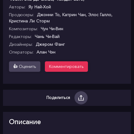
Авторы:
Яу Най-Хой
Продюсеры:
Джонни То, Катрин Чан, Элос Галло,
Кристина Ли Сторм
Композиторы:
Чун Чи-Вин
Редакторы:
Чань Чи-Вай
Дизайнеры:
Джером Фанг
Операторы:
Алан Чэн
👍
Оценить
Комментировать
Поделиться
Описание