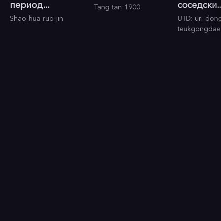
книжному кодексу чести. А еще, пусть они почти не 
период...
соседски..
Tang tan 1900
говорят, а все больше палят из пушек, за мелочами их 
Shao hua ruo jin
UTD: uri don
поведения прослеживается индивидуальность вполне 
teukgongdae
“романтических” героев. Джонни То, отказавшись от 
символизма и искусственного напряжения, так и не 
перешел ту грань, за которой лежит “реализм”, с по-
настоящему скучными и порой вызывающими неприязнь 
персонажами.

   Многое для этого сделали актеры. Их образы - 
уникальны хотя бы во внешности. Опытный убийцы, 
выглядящий как банковский клерк, красавчик с длинными 
светлыми волосами, лысый и суровый мафиози. Но дело 
не только в этом. Самые мелочи игры - от жестов до 
взглядов, создают эту самую уникальности. И, конечно, 
одним из самых важных элементов стали перестрелки. 