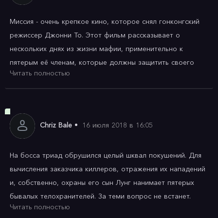
Миссия - очень крепкое кино, которое снял гонконгский 
режиссер Джонни То. Этот фильм рассказывает о 
нескольких днях из жизни мафии, применительно к 
пятерым её членам, которые должны защитить своего 
Читать полностью
босса от наемных убийц.

Экшн снят в лучших традициях жанра. Хотя он уходит на 
второй план, так как гланая задача которую поставил 
Chriz Bale
•
16 июля 2018 в 16:05
перед собой режиссер - что значит мужество и 
самопожертвование при выполнении своего долга. И как 
На босса триад обрушился целый шквал покушений. Для 
в трудных ситуациях воспитываются доблестные качества. 
вычисления заказчика киллеров, отражения их нападений 
Джонни То показывает, что для героев фильма 
и, собственно, охраны его сын Лунг нанимает пятерых 
подвержение своей жизни опасности не что-то 
бывалых телохранителей. За теми вопрос не встанет. 
особенное, на чем стоит акцентировать внимание, а это 
Читать полностью
Разве что иного типа.

их повседневность, рутина.
