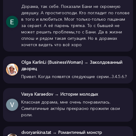
героев увидеть сложно, благодаря выбранному То 
негласный сиквел «Миссии» - «Отверженные», которые 
Дорама, так себе. Показали Бани не скромную
странноватому минимализму. Диалогов здесь крайне 
также снискали восторженные отзывы как критиков, так и 
девушку. А простигосподи. Кто погладит по голове
мало, и ни один из них не стремится какие-то характеры 
зрителей.
в того и влюбиться. Мозг только-только пацанам
за серает. А её парень тряпка. То с бывшей не
раскрыть. Драмы тоже немного. Что эти пятеро вообще 
может решить проблемы,то с Бани. Да в жизни
делают на экране? Преимущественно - стреляют. А между 
сплош и рядом такая ситуация. Но в дорамах
этим нам показывают бытовые сценки.

хочется видеть что всё хоро
   Сюжет проходит где-то параллельно. Интриги не то, 
Olga KarlinLi (BusinessWoman)
→
Заколдованный
что не чувствуется - похоже, что ее и не 
дворец
Привет. Когда появятся следующие серии...3.4.5.6.?
подразумевалось. Кто стреляет, почему босса хотят 
убить, когда наконец выяснится личность заказчика - 
последнее, что зрителя заинтересует. Да и когда заговор 
Vasya Karaedov
→
Истории молодых
Классная дорама, мне очень понравилась.
раскрывается, все оказывается очень очевидно и 
Симпатичные актёры прекрасно прожили свои
обыденно. Хотя на этом фильм не заканчивается. Накал 
роли.
страстей наступает уже после победы. Последние минут 
двадцать становятся гораздо напряженнее. Появляется и 
dvoryankina.tat
→
Романтичный монстр