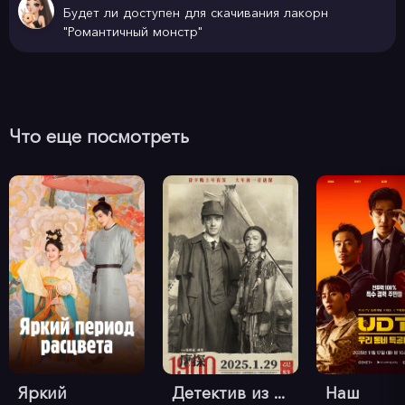
конфликт, и драма - но снова очень обыденные и 
Будет ли доступен для скачивания лакорн
очевидные.

"Романтичный монстр"
   Конечно, особых сюжетных находок от фильма в жанре 
Heroic Bloodshed ждать не стоит с самого начала. Но в 
этом-то и проблема. Используя фабулу, ставшую 
Что еще посмотреть
классической еще в средневековых романах уся, Джонни 
То не украшает ее драмой, напряженными монологами 
или взлетающими голубями. Он делает ее такой, какой 
она и бывает в реальности - обыденной. Герои и 
антигерои остаются в книгах. “Миссия” - место действия 
настоящих мафиози. Скучных, не очень эмоциональных, с 
плохим чувством юмора и самыми приземленными 
желаниями.

   Но, при этом, все пятеро свято следуют вполне 
Яркий
Детектив из ...
Наш