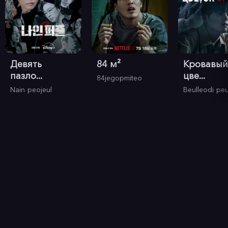
Девять
84 м²
Кровавый
пазло...
цве...
84jegopmiteo
Nain peojeul
Beulleodi pe