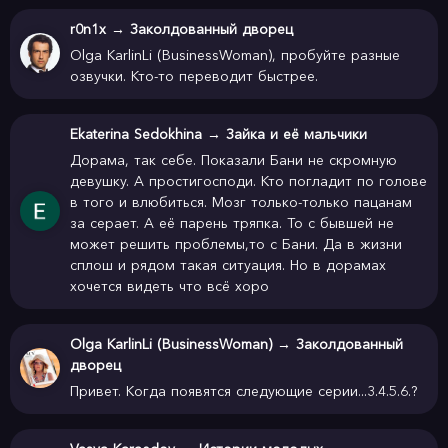
r0n1x
→
Заколдованный дворец
Olga KarlinLi (BusinessWoman), пробуйте разные
озвучки. Кто-то переводит быстрее.
Ekaterina Sedokhina
→
Зайка и её мальчики
Дорама, так себе. Показали Бани не скромную
девушку. А простигосподи. Кто погладит по голове
в того и влюбиться. Мозг только-только пацанам
за серает. А её парень тряпка. То с бывшей не
может решить проблемы,то с Бани. Да в жизни
сплош и рядом такая ситуация. Но в дорамах
хочется видеть что всё хоро
Olga KarlinLi (BusinessWoman)
→
Заколдованный
дворец
Привет. Когда появятся следующие серии...3.4.5.6.?