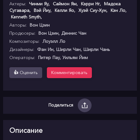
Актеры:
Чинми Яу
,
Саймон Ям
,
Кэрри Нг
,
Мадока
Сугавара
,
Вэй Йиу
,
Келли Яо
,
Хуэй Сиу-Хун
,
Кэн Ло
,
Kenneth Smyth
,
Авторы:
Вон Цзин
Продюсеры:
Вон Цзин, Деннис Чан
Композиторы:
Лоуэлл Ло
Дизайнеры:
Фан Ин, Ширли Чан, Ширли Чань
Операторы:
Питер Пау, Уильям Йим
👍
Оценить
Комментировать
Поделиться
Описание