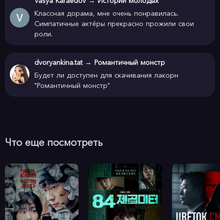
Vasya Karaedov
→
Истории молодых
Классная дорама, мне очень понравилась.
Симпатичные актёры прекрасно прожили свои
роли.
dvoryankina.tat
→
Романтичный монстр
Будет ли доступен для скачивания лакорн
"Романтичный монстр"
Что еще посмотреть