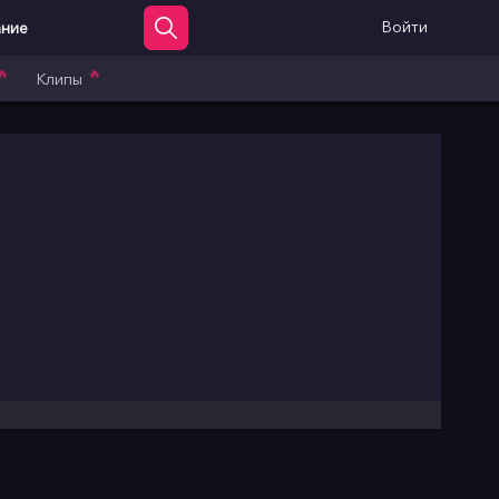
Войти
ание
🔥
🔥
Клипы