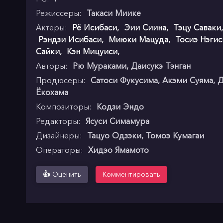
Режиссеры:
Такаси Миике
Актеры:
Рё Исибаси
,
Эии Сиина
,
Тэцу Саваки
Рэндзи Исибаси
,
Миюки Мацуда
,
Тосиэ Нэгис
Сайки
,
Кэн Мицуиси
,
Авторы:
Рю Мураками, Даисукэ Тэнган
Продюсеры:
Сатоси Фукусима, Акэми Суяма, 
Ёкохама
Композиторы:
Кодзи Эндо
Редакторы:
Ясуси Симамура
Дизайнеры:
Тацуо Одзэки, Томоэ Кумагаи
Операторы:
Хидэо Ямамото
👍
Оценить
Комментировать