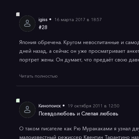
•
igiss
16 марта 2017 в 18:57
#28
Япония обречена. Кругом невоспитанные и сам
дней назад, а сейчас он уже просматривает анк
портрет жены. Он думает, что предаёт свою давн
Читать полностью
Аояму (роль исполняет Рё Исибаси) отличает об
себя как добродетельный бизнесмен и семьянин.
выбора супруги через кинопробы пришла в голо
обученные, добродетельные и красивые — больш
•
Кинопоиск
19 октября 2011 в 12:50
последствиями. Асами Ямадзаки в исполнении мо
Псевдолюбовь и Слепая любовь
балериной, но пережила травму, помешавшую ей
О таком писателе как Рю Муракаками я узнал дв
лишила Аояму душевного покоя.

малоизвестный режиссер Квентин Тарантино назв