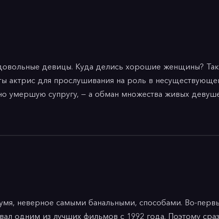
одовольные девицы. Куда делись хорошие женщины? Так
еты актрис для прослушивания на роль в несуществующе
о умершую супругу, — а обман множества живых девушек н
ывательская, трусливая мораль: он не задумывается о по
 Эмоциональность ему не свойственна, только страх оди
ву его другу, телепродюсеру с опытом устройства таки
е ничего и не требуется. Но легкомысленная затея обор
дели и актрисы Эйхи Сийны — сущий ангел, женщина в б
 продолжить карьеру, травму, принесшую ей безысходно
умя, неверное самыми банальными, способами. Во-первы
ал одним из лучших фильмов с 1992 года. Поэтому сразу