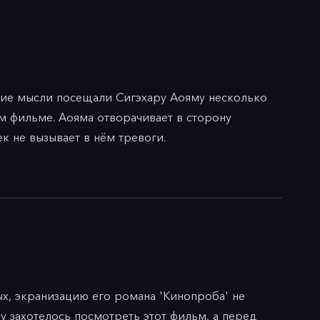
ие мысли посещали Сигэхару Аояму несколько 
м фильме. Аояма отворачивает в сторону 
е вызывает в нём тревоги.

следствиях своих решений, но по инерции ведёт 
нокой старости заставляет беспокоиться. Идея 
х мероприятий. Девушки попадаются хорошо 
ачивается для героев неожиданными 
елом, робкая, святая; в прошлом она была 
сть сродни смерти. Анкета номер 28 сразу же 
х, экранизацию его романа 'Кинопроба' не 
 захотелось посмотреть этот фильм, а перед 