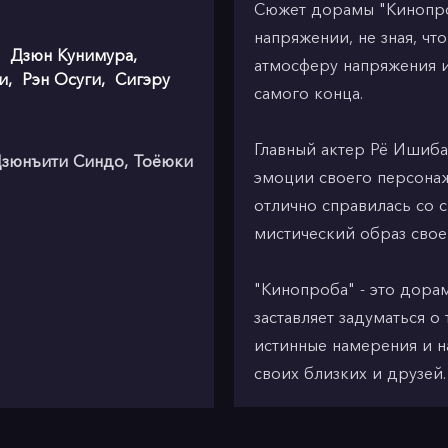
Сюжет дорамы "Кинопроб
напряжении, не зная, ч
,
Дзюн Кунимура
,
атмосферу напряжения и
и
,
Рэн Осуги
,
Сигэру
самого конца.
Главный актер Рё Ишиба
Дзюнъити Синдо, Тоёюки
эмоции своего персонаж
отлично справилась со с
мистический образ свое
"Кинопроба" - это дорам
заставляет задуматься о
истинные намерения и 
своих близких и друзей.