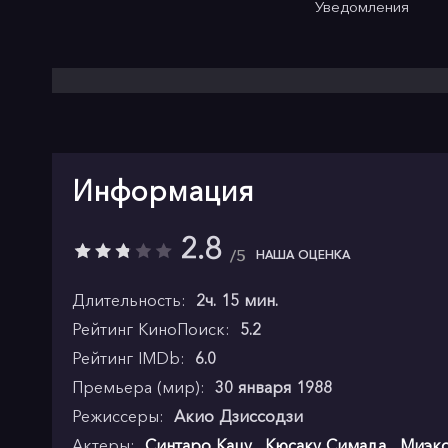
Уведомления
Информация
2.8
5
НАША ОЦЕНКА
Длительность:
2ч. 15 мин.
Рейтинг КиноПоиск:
5.2
Рейтинг IMDb:
6.0
Премьера (мир):
30 января 1988
Режиссеры:
Акио Дзиссодзи
Актеры:
Синтаро Кацу
,
Кюсаку Симада
,
Миэко