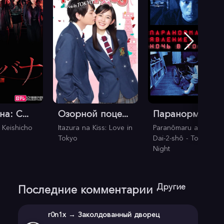
а: С...
Озорной поце...
Паранормальн..
 Keishicho
Itazura na Kiss: Love in
Paranômaru akutibiti:
Tokyo
Dai-2-shô - Tokyo
Night
Другие
Последние комментарии
r0n1x
→
Заколдованный дворец