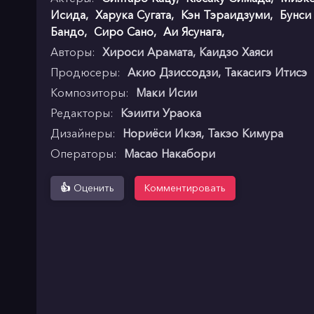
Исида
,
Харука Сугата
,
Кэн Тэраидзуми
,
Бунси
Бандо
,
Сиро Сано
,
Аи Ясунага
,
Авторы:
Хироси Арамата, Каидзо Хаяси
Продюсеры:
Акио Дзиссодзи, Такасигэ Итисэ
Композиторы:
Маки Исии
Редакторы:
Кэиити Ураока
Дизайнеры:
Нориёси Икэя, Такэо Кимура
Операторы:
Масао Накабори
👍
Оценить
Комментировать