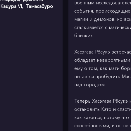
военным исследователем
 Кацура VI
,
Тамасабуро
события, происходящие 
магии и демонов, но вс
сталкивается с магичес
близких.
Хасэгава Рёсукэ встреч
обладает невероятными 
ему о том, как маги бор
пытается пробудить Мас
над городом.
Теперь Хасэгава Рёсукэ
остановить Като и спаст
как кажется, потому чт
способностями, и он не 