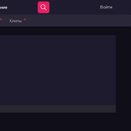
Войти
ание
🔥
🔥
Клипы