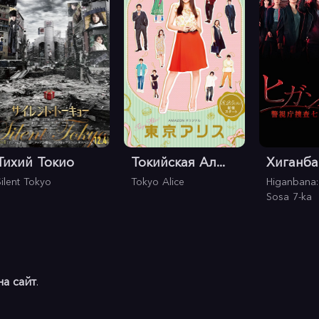
Тихий Токио
Токийская Ал...
Хиганбан
Silent Tokyo
Tokyo Alice
Higanbana:
Sosa 7-ka
на сайт
.