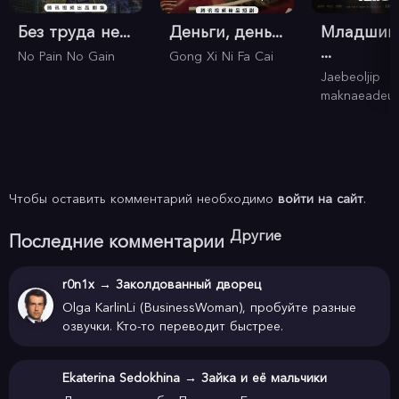
Без труда не...
Деньги, день...
Младший
...
No Pain No Gain
Gong Xi Ni Fa Cai
Jaebeoljip
maknaeadeul
Чтобы оставить комментарий необходимо
войти на сайт
.
Другие
Последние комментарии
r0n1x
→
Заколдованный дворец
Olga KarlinLi (BusinessWoman), пробуйте разные
озвучки. Кто-то переводит быстрее.
Ekaterina Sedokhina
→
Зайка и её мальчики