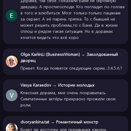
Дорама, так себе. Показали Бани не скромную
девушку. А простигосподи. Кто погладит по голове
в того и влюбиться. Мозг только-только пацанам
за серает. А её парень тряпка. То с бывшей не
может решить проблемы,то с Бани. Да в жизни
сплош и рядом такая ситуация. Но в дорамах
хочется видеть что всё хоро
Olga KarlinLi (BusinessWoman)
→
Заколдованный
дворец
Привет. Когда появятся следующие серии...3.4.5.6.?
Vasya Karaedov
→
Истории молодых
Классная дорама, мне очень понравилась.
Симпатичные актёры прекрасно прожили свои
роли.
dvoryankina.tat
→
Романтичный монстр
Будет ли доступен для скачивания лакорн