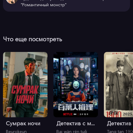
"Романтичный монстр"
Что еще посмотреть
Сумрак ночи
Детектив с м...
Детектив и
Beurokeun
Bai wàn rén tuili
Tang tan 190