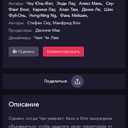
Актеры:
Чоу Юнь-Фат
,
Энди Лау
,
Алекс Мань
,
Сиу-
Фанг Вонг
,
Карина Лау
,
Алан Там
,
Дэнни Ли
,
Шин
Фуй-Онь
,
Hong-Ning Ng
,
Фань Мэйшэн
,
Авторы:
Стефен Сиу, Манфред Вон
Продюсеры:
Джонни Мак
Дизайнеры:
Чанг Чи Лам
👍
Оценить
Комментировать
Поделиться
Описание
Однако, когда Чаи умирает, Квок и Юнг вынуждены
объединиться, чтобы защитить свою территорию от