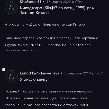
KinoRoman11
•
18 марта 2022 в 07:44
Кикуджиро (Kikujir? no natsu, 1999) реж.
Такеши Китано.
Что обычно ждёшь от фильма с Такеши Китано?

Наверное первое, что придёт в голову - это картина о 
якудза, жизни, смерти и насилие. Но не в этот раз.

Читать полностью
Китано-сан как то подумал, что предыдущие его 
режиссерские работы стереотипны, и ему трудно 
отождествлять себя с ними (это буквальная цитата, 
LastochkaPodnebesnaya
•
3 февраля 2019 в 16:34
самого режиссера). Поэтому, он решил снять картину, в 
Я рисую мечту
несвойственном для себя стиле. И у него это получилось.

Пожалуй любовь к этому фильму у меня началась с 
обложки. Сочная зелень и два шаловливых лица 
Эта простая история начинается с того, что тихий 
совершенно разного возраста не оставили меня 
мальчик Масао с наступлением летних каникул решил 