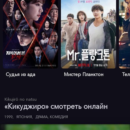
Судья из ада
Мистер Планктон
Те
Kikujirô no natsu
«Кикуджиро» смотреть онлайн
1999
ЯПОНИЯ
ДРАМА
КОМЕДИЯ