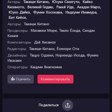
Актеры:
Такеши Китано
,
Юсукэ Сэкигути
,
Каёко
Кисимото
,
Великий Гидаю
,
Раккё Идэ
,
Акадзи Маро
,
Юуко Дайкэ
,
Фумиэ Хосокава
,
Нэдзуми Имамура
,
Бит Киёси
,
Авторы:
Такеши Китано
Продюсеры:
Масаюки Мори, Такио Ёсида, Синдзи
Комия
Композиторы:
Дзё Хисаиси
Редакторы:
Такеши Китано, Ёсинори Ота
Дизайнеры:
Тацуо Одзэки, Норихидо Исода, Фумио
Ивасаки
Операторы:
Кацуми Янагисима
👍
Оценить
Комментировать
Поделиться