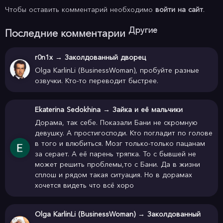
Чтобы оставить комментарий необходимо
войти на сайт
.
Другие
Последние комментарии
r0n1x
→
Заколдованный дворец
Olga KarlinLi (BusinessWoman), пробуйте разные
озвучки. Кто-то переводит быстрее.
Ekaterina Sedokhina
→
Зайка и её мальчики
Дорама, так себе. Показали Бани не скромную
девушку. А простигосподи. Кто погладит по голове
в того и влюбиться. Мозг только-только пацанам
за серает. А её парень тряпка. То с бывшей не
может решить проблемы,то с Бани. Да в жизни
сплош и рядом такая ситуация. Но в дорамах
хочется видеть что всё хоро
Olga KarlinLi (BusinessWoman)
→
Заколдованный