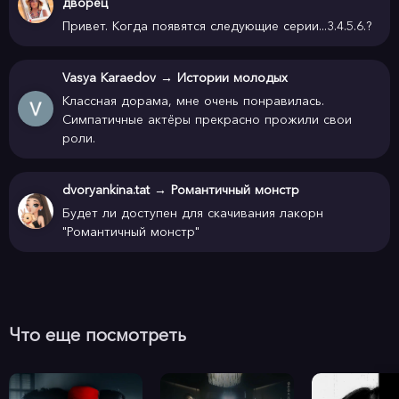
дворец
Привет. Когда появятся следующие серии...3.4.5.6.?
Vasya Karaedov
→
Истории молодых
Классная дорама, мне очень понравилась.
Симпатичные актёры прекрасно прожили свои
роли.
dvoryankina.tat
→
Романтичный монстр
Будет ли доступен для скачивания лакорн
"Романтичный монстр"
Что еще посмотреть