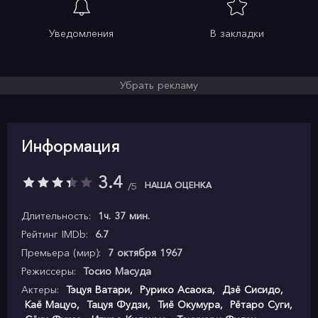
Уведомления
В закладки
Убрать рекламу
Информация
3.4
НАША ОЦЕНКА
5
Длительность:
1ч. 37 мин.
Рейтинг IMDb:
6.7
Премьера (мир):
7 октября 1967
Режиссеры:
Тосио Масуда
Актеры:
Тэцуя Ватари
,
Рурико Асаока
,
Дзё Сисидо
,
Каё Мацуо
,
Тацуя Фудзи
,
Тиё Окумура
,
Рётаро Суги
,