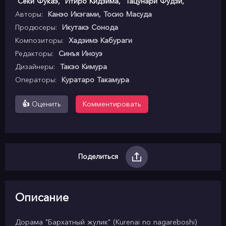
Сёки Фукаэ
,
Итиро Кидзима
,
Тацунари Фудзи
,
Авторы:
Канэо Икэгами, Тосио Масуда
Продюсеры:
Икутакэ Сонода
Композиторы:
Хадзимэ Кабураги
Редакторы:
Синъя Иноуэ
Дизайнеры:
Такэо Кимура
Операторы:
Куратаро Такамура
👍
Оценить
Комментировать
Поделиться
Описание
Дорама "Бархатный жулик" (Kurenai no nagareboshi)