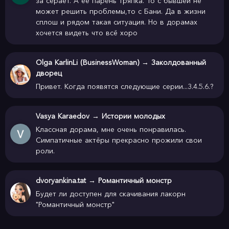
за серает. А её парень тряпка. То с бывшей не
может решить проблемы,то с Бани. Да в жизни
сплош и рядом такая ситуация. Но в дорамах
хочется видеть что всё хоро
Olga KarlinLi (BusinessWoman)
→
Заколдованный
дворец
Привет. Когда появятся следующие серии...3.4.5.6.?
Vasya Karaedov
→
Истории молодых
Классная дорама, мне очень понравилась.
Симпатичные актёры прекрасно прожили свои
роли.
dvoryankina.tat
→
Романтичный монстр
Будет ли доступен для скачивания лакорн
"Романтичный монстр"