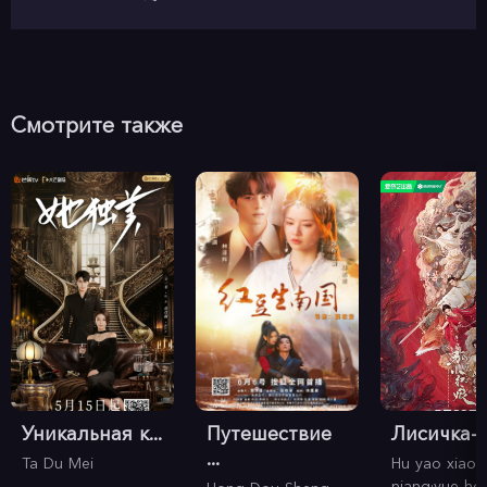
Смотрите также
Уникальная к...
Путешествие
Лисичка-св
...
Ta Du Mei
Hu yao xiao 
niang·yue ho