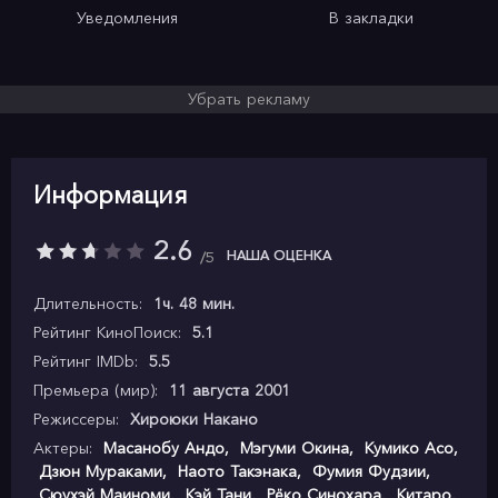
Уведомления
В закладки
Убрать рекламу
Информация
2.6
НАША ОЦЕНКА
5
Длительность:
1ч. 48 мин.
Рейтинг КиноПоиск:
5.1
Рейтинг IMDb:
5.5
Премьера (мир):
11 августа 2001
Режиссеры:
Хироюки Накано
Актеры:
Масанобу Андо
,
Мэгуми Окина
,
Кумико Асо
,
Дзюн Мураками
,
Наото Такэнака
,
Фумия Фудзии
,
Сюухэй Маиноми
,
Кэй Тани
,
Рёко Синохара
,
Китаро
,