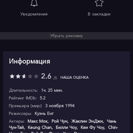
Уведомления
В закладки
Убрать рекламу
Информация
2.6
НАША ОЦЕНКА
5
Длительность:
1ч. 25 мин.
Рейтинг IMDb:
5.2
Премьера (мир):
3 ноября 1994
Режиссеры:
Куэнь Енг
Актеры:
Макс Мок
,
Рой Чун
,
Жаклин ЭнДжи
,
Чань
Чун-Тай
,
Keung Chan
,
Билли Чоу
,
Кеи Фу Чоу
,
Chin-