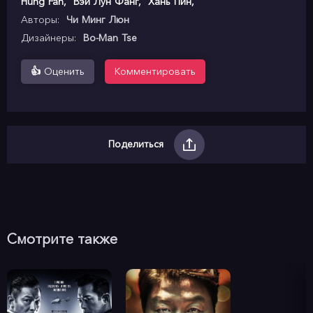
Hung Fan
,
Вэй Лун Фанг
,
Хань Пин
,
Авторы:
Чи Минг Люн
Дизайнеры:
Bo-Man Tse
👍
Оценить
Комментировать
Поделиться
Смотрите также