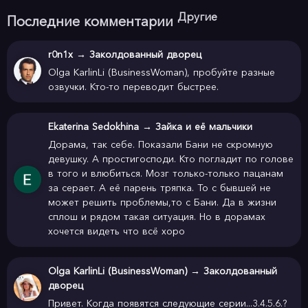
Другие
Последние комментарии
r0n1x
→
Заколдованный дворец
Olga KarlinLi (BusinessWoman), пробуйте разные
озвучки. Кто-то переводит быстрее.
Ekaterina Sedokhina
→
Зайка и её мальчики
Дорама, так себе. Показали Бани не скромную
девушку. А простигосподи. Кто погладит по голове
в того и влюбиться. Мозг только-только пацанам
за серает. А её парень тряпка. То с бывшей не
может решить проблемы,то с Бани. Да в жизни
сплош и рядом такая ситуация. Но в дорамах
хочется видеть что всё хоро
Olga KarlinLi (BusinessWoman)
→
Заколдованный
дворец
Привет. Когда появятся следующие серии...3.4.5.6.?