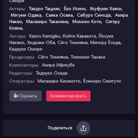
Омори
Актеры:
Такуро Тацуми
,
Ёко Исино
,
Ясуфуми Хаяси
,
Мэгуми Одака
,
Саяка Осава
,
Сабуро Синода
,
Акира
Накао
,
Масахиро Такасима
,
Момоко Коти
,
Сигэру
Кояма
,
Авторы:
Kaoru Kamigiku, Койти Кавакита, Йосуке
Накано, Хидэаки Оба, Сёго Томияма, Минору Ёсида,
Кадзуки Омори
Продюсеры:
Сёго Томияма, Томоюки Танака
Композиторы:
Акира Ификубэ
Редакторы:
Тидзуко Осада
Операторы:
Масахиро Кисимото, Ёсинори Сэкигути
👍
Оценить
Комментировать
Поделиться