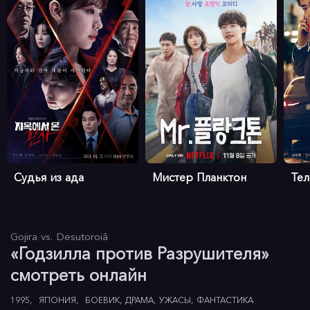
Судья из ада
Мистер Планктон
Те
Gojira vs. Desutoroiâ
«Годзилла против Разрушителя»
смотреть онлайн
1995
ЯПОНИЯ
БОЕВИК
ДРАМА
УЖАСЫ
ФАНТАСТИКА