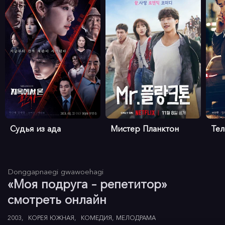
Судья из ада
Мистер Планктон
Те
Donggapnaegi gwawoehagi
«Моя подруга – репетитор»
смотреть онлайн
2003
КОРЕЯ ЮЖНАЯ
КОМЕДИЯ
МЕЛОДРАМА