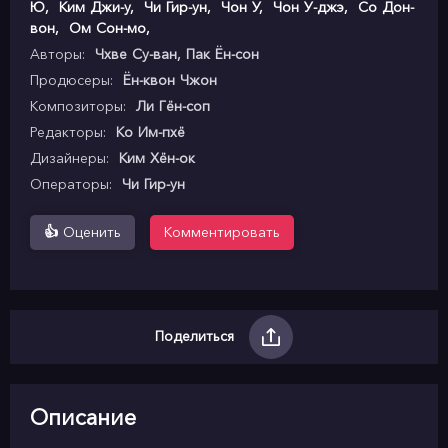
Ю
,
Ким Джи-у
,
Чи Гир-ун
,
Чон У
,
Чон У-джэ
,
Со Дон-
вон
,
Ом Сон-мо
,
Авторы:
Чхве Су-ван, Пак Ён-сон
Продюсеры:
Ён-квон Чжон
Композиторы:
Ли Гён-соп
Редакторы:
Ко Им-пхё
Дизайнеры:
Ким Хён-ок
Операторы:
Чи Гир-ун
👍
Оценить
Комментировать
Поделиться
Описание