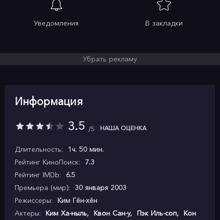
Уведомления
В закладки
Убрать рекламу
Информация
3.5
НАША ОЦЕНКА
5
Длительность:
1ч. 50 мин.
Рейтинг КиноПоиск:
7.3
Рейтинг IMDb:
6.5
Премьера (мир):
30 января 2003
Режиссеры:
Ким Гён-хён
Актеры:
Ким Ха-ныль
,
Квон Сан-у
,
Пэк Иль-соп
,
Кон