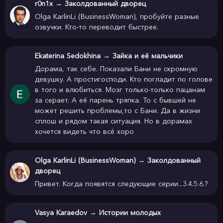
r0n1x
→
Заколдованный дворец
Olga KarlinLi (BusinessWoman), пробуйте разные
озвучки. Кто-то переводит быстрее.
Ekaterina Sedokhina
→
Зайка и её мальчики
Дорама, так себе. Показали Бани не скромную
девушку. А простигосподи. Кто погладит по голове
в того и влюбиться. Мозг только-только пацанам
за серает. А её парень тряпка. То с бывшей не
может решить проблемы,то с Бани. Да в жизни
сплош и рядом такая ситуация. Но в дорамах
хочется видеть что всё хоро
Olga KarlinLi (BusinessWoman)
→
Заколдованный
дворец
Привет. Когда появятся следующие серии...3.4.5.6.?
Vasya Karaedov
→
Истории молодых