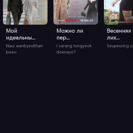
Мой
Можно ли
Весенняя
идеальны...
пер...
лих...
Naui wanbyeokhan
I sarang tongyeok
Seupeuring p
biseo
doenayo?