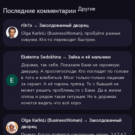
Другие
Последние комментарии
r0n1x
→
Заколдованный дворец
Olga KarlinLi (BusinessWoman), пробуйте разные
озвучки. Кто-то переводит быстрее.
Ekaterina Sedokhina
→
Зайка и её мальчики
Дорама, так себе. Показали Бани не скромную
девушку. А простигосподи. Кто погладит по голове
в того и влюбиться. Мозг только-только пацанам
за серает. А её парень тряпка. То с бывшей не
может решить проблемы,то с Бани. Да в жизни
сплош и рядом такая ситуация. Но в дорамах
хочется видеть что всё хоро
Olga KarlinLi (BusinessWoman)
→
Заколдованный
дворец
Привет. Когда появятся следующие серии...3.4.5.6.?