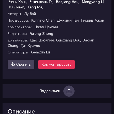
Чинь Хань
,
Чжицзюнь Гэ
,
Baojiang Hou
,
Mengyong Li
,
Ю Лианг
,
Kang Ma
,
Авторы:
Лу Вэй
Продюсеры:
Kunning Chen, Джимми Тан, Пиминь Чжан
Композиторы:
Чжао Цзипин
Редакторы:
Furong Zhong
Дизайнеры:
Цао Цзюйпин, Guoxiang Dou, Daqian
Zhang, Тун Хуамяо
Операторы:
Gengxin Lü
👍
Оценить
Комментировать
Поделиться
Описание