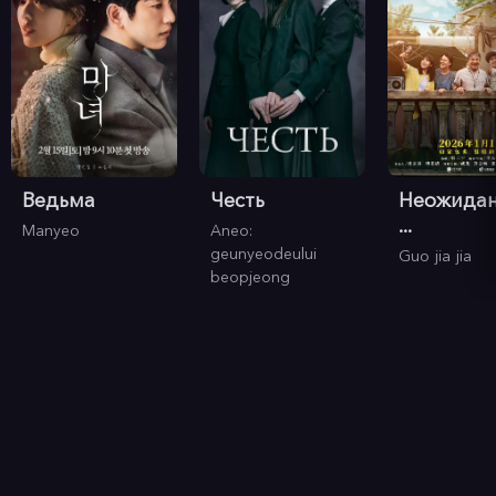
Ведьма
Честь
Неожида
...
Manyeo
Aneo:
geunyeodeului
Guo jia jia
beopjeong