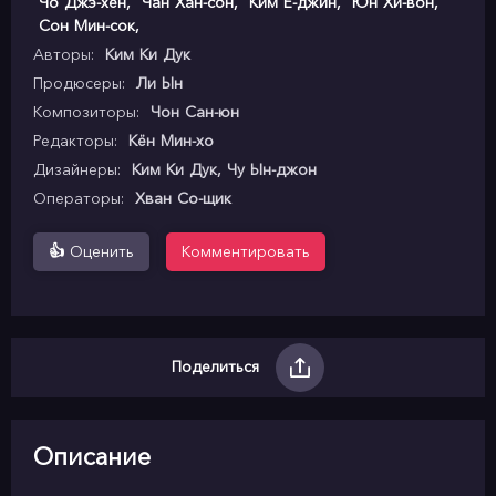
Чо Джэ-хён
,
Чан Хан-сон
,
Ким Ё-джин
,
Юн Хи-вон
,
Сон Мин-сок
,
Авторы:
Ким Ки Дук
Продюсеры:
Ли Ын
Композиторы:
Чон Сан-юн
Редакторы:
Кён Мин-хо
Дизайнеры:
Ким Ки Дук, Чу Ын-джон
Операторы:
Хван Со-щик
👍
Оценить
Комментировать
Поделиться
Описание