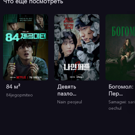
Что еще посмотреть
84 м²
Девять
Богомол:
пазло...
Пер...
84jegopmiteo
Nain peojeul
Samagwi: sari
oechul