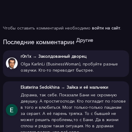
Чтобы оставить комментарий необходимо
войти на сайт
.
Другие
Последние комментарии
r0n1x
→
Заколдованный дворец
Olga KarlinLi (BusinessWoman), пробуйте разные
озвучки. Кто-то переводит быстрее.
Ekaterina Sedokhina
→
Зайка и её мальчики
Дорама, так себе. Показали Бани не скромную
девушку. А простигосподи. Кто погладит по голове
в того и влюбиться. Мозг только-только пацанам
за серает. А её парень тряпка. То с бывшей не
может решить проблемы,то с Бани. Да в жизни
сплош и рядом такая ситуация. Но в дорамах