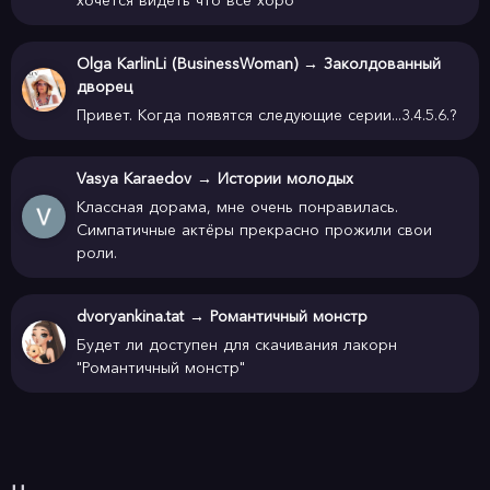
хочется видеть что всё хоро
Olga KarlinLi (BusinessWoman)
→
Заколдованный
дворец
Привет. Когда появятся следующие серии...3.4.5.6.?
Vasya Karaedov
→
Истории молодых
Классная дорама, мне очень понравилась.
Симпатичные актёры прекрасно прожили свои
роли.
dvoryankina.tat
→
Романтичный монстр
Будет ли доступен для скачивания лакорн
"Романтичный монстр"