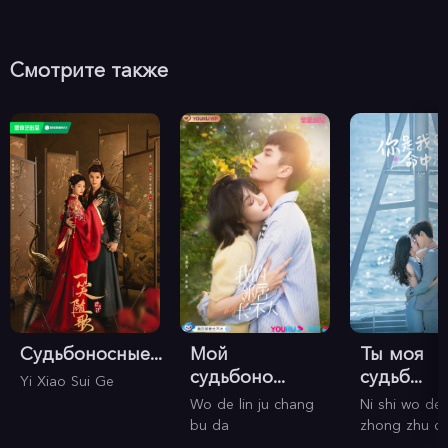
Смотрите также
Судьбоносные...
Мой
Ты моя
судьбоно...
судьб...
Yi Xiao Sui Ge
Wo de lin ju chang
Ni shi wo de
bu da
zhong zhu d