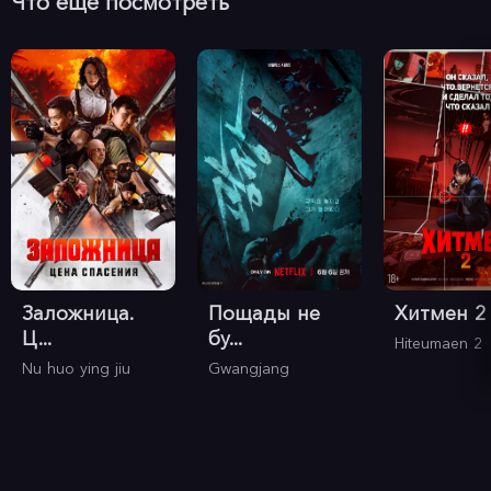
Что еще посмотреть
Заложница.
Пощады не
Хитмен 2
Ц...
бу...
Hiteumaen 2
Nu huo ying jiu
Gwangjang