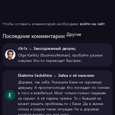
Чтобы оставить комментарий необходимо
войти на сайт
.
Другие
Последние комментарии
r0n1x
→
Заколдованный дворец
Olga KarlinLi (BusinessWoman), пробуйте разные
озвучки. Кто-то переводит быстрее.
Ekaterina Sedokhina
→
Зайка и её мальчики
Дорама, так себе. Показали Бани не скромную
девушку. А простигосподи. Кто погладит по голове
в того и влюбиться. Мозг только-только пацанам
за серает. А её парень тряпка. То с бывшей не
может решить проблемы,то с Бани. Да в жизни
сплош и рядом такая ситуация. Но в дорамах
хочется видеть что всё хоро