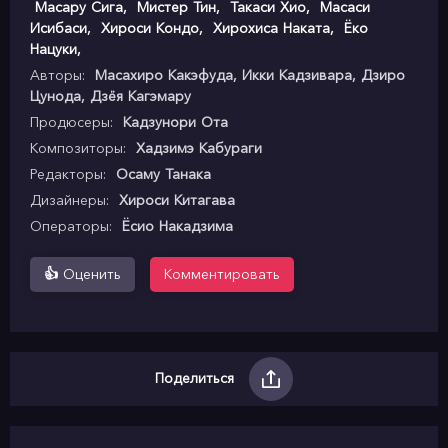
Масару Сига
,
Мистер Тин
,
Такаси Хио
,
Масаси
Исибаси
,
Хироси Кондо
,
Хирохиса Наката
,
Ёко
Нацуки
,
Авторы:
Масахиро Какэфуда, Икки Кадзивара, Дзиро
Цунода, Дзёя Кагэмару
Продюсеры:
Кадзунори Ота
Композиторы:
Хадзимэ Кабураги
Редакторы:
Осаму Танака
Дизайнеры:
Хироси Китагава
Операторы:
Ёсио Накадзима
👍
Оценить
Комментировать
Поделиться