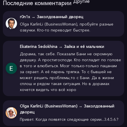
Другие
Последние комментарии
r0n1x
→
Заколдованный дворец
Olga KarlinLi (BusinessWoman), пробуйте разные
озвучки. Кто-то переводит быстрее.
Ekaterina Sedokhina
→
Зайка и её мальчики
Дорама, так себе. Показали Бани не скромную
девушку. А простигосподи. Кто погладит по голове
в того и влюбиться. Мозг только-только пацанам
за серает. А её парень тряпка. То с бывшей не
может решить проблемы,то с Бани. Да в жизни
сплош и рядом такая ситуация. Но в дорамах
хочется видеть что всё хоро
Olga KarlinLi (BusinessWoman)
→
Заколдованный
дворец
Привет. Когда появятся следующие серии...3.4.5.6.?