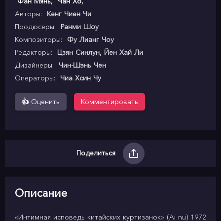
Фан Мянь
,
Чан Хо
,
Авторы:
Кенг Чиен Чи
Продюсеры:
Ранми Шоу
Композиторы:
Фу Лианг Чоу
Редакторы:
Цзян Синлун, Йен Хай Ли
Дизайнеры:
Чин-Шэнь Чен
Операторы:
Чиа Хсин Чу
👍
Оценить
Комментировать
Поделиться
Описание
«Интимная исповедь китайских куртизанок» (Ai nu) 1972