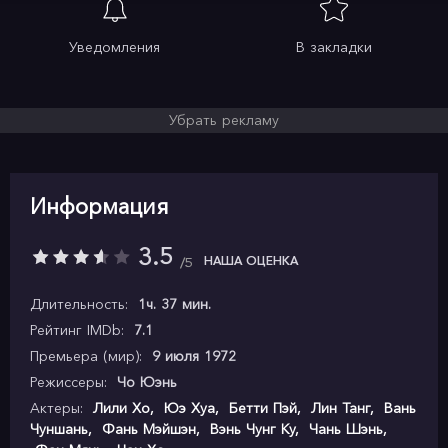
Уведомления
В закладки
Убрать рекламу
Информация
3.5
НАША ОЦЕНКА
5
Длительность:
1ч. 37 мин.
Рейтинг IMDb:
7.1
Премьера (мир):
9 июля 1972
Режиссеры:
Чо Юэнь
Актеры:
Лили Хо
,
Юэ Хуа
,
Бетти Пэй
,
Лин Танг
,
Вань
Чуншань
,
Фань Мэйшэн
,
Вэнь Чунг Ку
,
Чань Шэнь
,