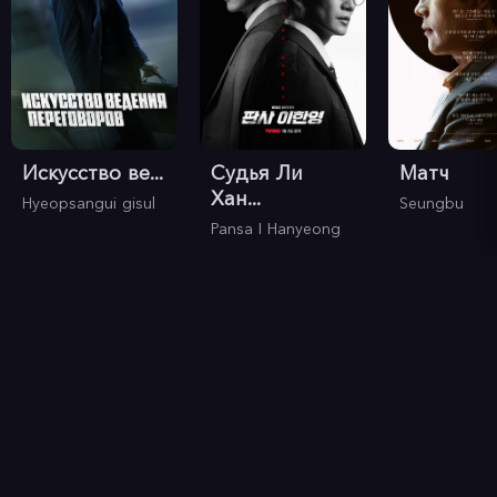
Искусство ве...
Судья Ли
Матч
Хан...
Hyeopsangui gisul
Seungbu
Pansa I Hanyeong