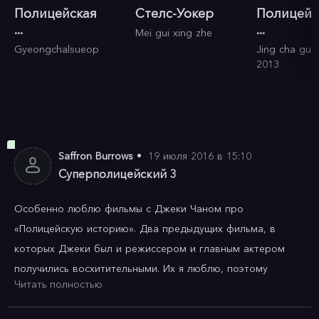
Полицейская
Стелс-Уокер
Полицейс
...
...
Mei gui xing zhe
Gyeongchalsueop
Jing cha gu s
2013
Saffron Burrows
•
19 июля 2016 в 15:10
Суперполицейский 3
Особенно люблю фильмы с Джеки Чаном про 
«Полицейскую историю». Два предыдущих фильма, в 
которых Джеки был и режиссером и главным актером 
получились восхитительными. Их я люблю, поэтому 
Читать полностью
третью часть не мог не посмотреть. Ее снял уже не 
Джеки, а в режиссерском кресле сидел Стэнли Тонг. 