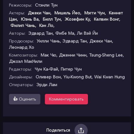
Режиссеры:
Стэнли Тун
Актеры:
Джеки Чан
,
Мишель Йео
,
Мэгги Чун
,
Кеннет
Цан
,
Юэнь Ва
,
Билл Тун
,
Жозефин Ку
,
Келвин Вонг
,
Филип Чань
,
Кэн Ло
,
Авторы:
Эдвард Тан, Фибе Ма, Ли Вэй Йи
Продюсеры:
Уилли Чань, Эдвард Тан, Джеки Чан,
Леонард Хо
Композиторы:
Мак Чю, Дженни Чинн, Tsung-Sheng Lee,
Джоэл МакНили
Редакторы:
Чун Ка-Фай, Питер Чун
Дизайнеры:
Оливер Вон, Yiu-Kwong But, Wai Kwan Hung
Операторы:
Эрди Лам
👍
Оценить
Комментировать
Поделиться