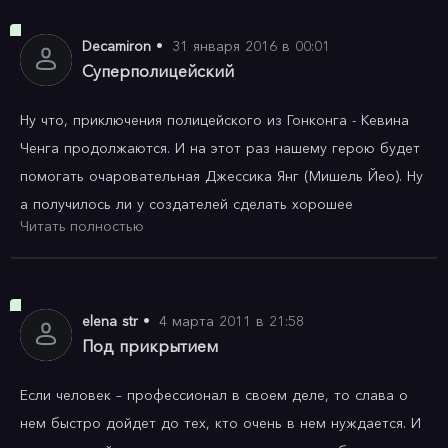
Третье кино получилось взрывным, динамичным, и 
конечно же с полным комплектом невероятных трюков, 
Decamiron
•
31 января 2016 в 00:01
которые выполнял сам Джеки Чан.

Суперполицейский
Ну что, приключения полицейского из Гонконга - Кевина 
Мы видим полицейскую историю Кевина. Его называют 
Ченга продолжаются. И на этот раз нашему герою будет 
суперполицейским, ведь он может выполнить абсолютно 
помогать очаровательная Джессика Янг (Мишель Йео). Ну 
любое задание. На этот раз ему придется работать под 
а получилось ли у создателей сделать хорошее 
прикрытием вместе с обольстительной капитаншей Енг 
Читать полностью
продолжение первых двух фильмов о похождениях 
(директоршей китайского Интерпола). Гонконгский 
отважного полицейского, давайте узнаем!

полицейский и китайская капитанша вместе начинают 
невероятную работу под прикрытием, чтобы обнаружить 
Сюжет - сюжет в фильме хорош, всем известный 
elena str
•
4 марта 2011 в 21:58
верхушку наркоторговцев и посадить их за решетку…

полицейский Кевин Ченг отправляется помочь одному из 
Под прикрытием
главарей нарко-спрута сбежать из тюрьмы. А помогать 
Некоторые сцены с Джеки Чаном в этом третьем фильме 
Если человек – профессионал в своем деле, то слава о 
'Суперполицейскому' на протяжении всего фильма будет 
смотрелись с широко открытыми глазами. Даже не 
нем быстро дойдет до тех, кто очень в нем нуждается. И 
директор китайского Интерпола - Джессика Янг. Сюжет в 
верилось, что он пошел на такие сложные и опасные 