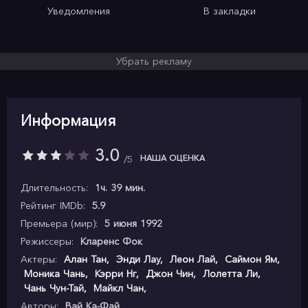
Уведомления
В закладки
Убрать рекламу
Информация
3.0
НАША ОЦЕНКА
5
Длительность:
1ч. 39 мин.
Рейтинг IMDb:
5.9
Премьера (мир):
5 июня 1992
Режиссеры:
Кларенс Фок
Актеры:
Алан Тан
,
Энди Лау
,
Леон Лай
,
Саймон Ям
,
Моника Чань
,
Кэрри Нг
,
Джон Чин
,
Лолетта Ли
,
Чань Чун-Тай
,
Майкл Чан
,
Авторы:
Вай Ка-Фай