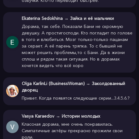
озвучки. Кто-то переводит быстрее.
Ekaterina Sedokhina
→
Зайка и её мальчики
Дорама, так себе. Показали Бани не скромную
девушку. А простигосподи. Кто погладит по голове
в того и влюбиться. Мозг только-только пацанам
за серает. А её парень тряпка. То с бывшей не
может решить проблемы,то с Бани. Да в жизни
сплош и рядом такая ситуация. Но в дорамах
хочется видеть что всё хоро
Olga KarlinLi (BusinessWoman)
→
Заколдованный
дворец
Привет. Когда появятся следующие серии...3.4.5.6.?
Vasya Karaedov
→
Истории молодых
Классная дорама, мне очень понравилась.
Симпатичные актёры прекрасно прожили свои
роли.