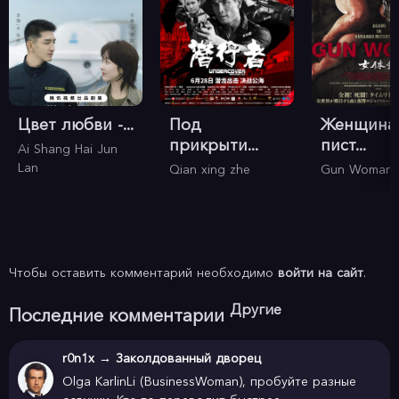
Цвет любви -...
Под
Женщина
прикрыти...
пист...
Ai Shang Hai Jun
Lan
Qian xing zhe
Gun Woman
Чтобы оставить комментарий необходимо
войти на сайт
.
Другие
Последние комментарии
r0n1x
→
Заколдованный дворец
Olga KarlinLi (BusinessWoman), пробуйте разные