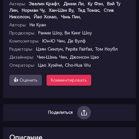
Актеры:
Эвелин Крафт
,
Дэнни Ли
,
Ку Фэн
,
Вэй Ту
Лин
,
Норман Чу
,
Хан-Шэн Ву
,
Тед Томас
,
Стив
Николсон
,
Йао Хсиао
,
Чэнь Пин
,
Авторы:
Ни Куан
Продюсеры:
Ранми Шоу, Ви Кинг Шоу
Композиторы:
Юн-Ю Чен, Де Вулф
Редакторы:
Цзян Синлун, Pepita Fairfax, Том Ноубл
Дизайнеры:
Чин-Шэнь Чен, Джонсон Цао
Операторы:
Цао Хуэйчи, Cho-Hua Wu
👍
Оценить
Комментировать
Поделиться
Описание