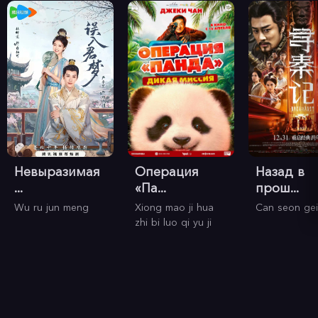
Невыразимая
Операция
Назад в
...
«Па...
прош...
Wu ru jun meng
Xiong mao ji hua
Can seon gei
zhi bi luo qi yu ji