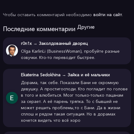
Чтобы оставить комментарий необходимо
войти на сайт
.
Другие
Последние комментарии
r0n1x
→
Заколдованный дворец
Olga KarlinLi (BusinessWoman), пробуйте разные
озвучки. Кто-то переводит быстрее.
Ekaterina Sedokhina
→
Зайка и её мальчики
Дорама, так себе. Показали Бани не скромную
девушку. А простигосподи. Кто погладит по голове
в того и влюбиться. Мозг только-только пацанам
за серает. А её парень тряпка. То с бывшей не
может решить проблемы,то с Бани. Да в жизни
сплош и рядом такая ситуация. Но в дорамах
хочется видеть что всё хоро