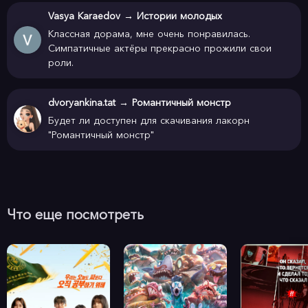
Vasya Karaedov
→
Истории молодых
Классная дорама, мне очень понравилась.
Симпатичные актёры прекрасно прожили свои
роли.
dvoryankina.tat
→
Романтичный монстр
Будет ли доступен для скачивания лакорн
"Романтичный монстр"
Что еще посмотреть