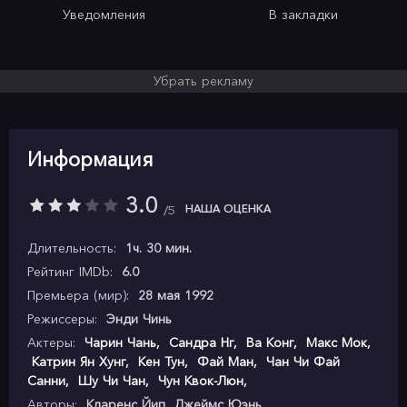
Уведомления
В закладки
Убрать рекламу
Информация
3.0
НАША ОЦЕНКА
5
Длительность:
1ч. 30 мин.
Рейтинг IMDb:
6.0
Премьера (мир):
28 мая 1992
Режиссеры:
Энди Чинь
Актеры:
Чарин Чань
,
Сандра Нг
,
Ва Конг
,
Макс Мок
,
Катрин Ян Хунг
,
Кен Тун
,
Фай Ман
,
Чан Чи Фай
Санни
,
Шу Чи Чан
,
Чун Квок-Люн
,
Авторы:
Кларенс Йип, Джеймс Юэнь