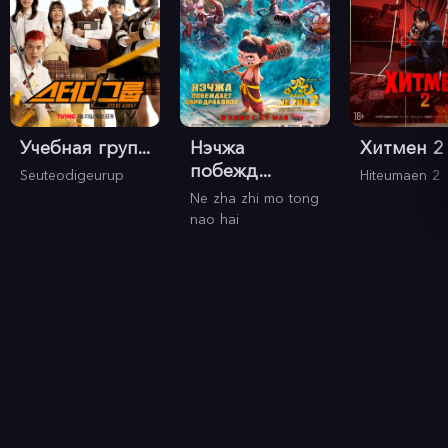
Учебная груп...
Нэчжа
Хитмен 2
побежд...
Seuteodigeurup
Hiteumaen 2
Ne zha zhi mo tong
nao hai