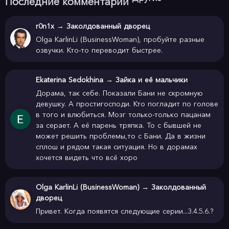
Последние комментарии
r0n1x
→
Заколдованный дворец
Olga KarlinLi (BusinessWoman), пробуйте разные
озвучки. Кто-то переводит быстрее.
Ekaterina Sedokhina
→
Зайка и её мальчики
Дорама, так себе. Показали Бани не скромную
девушку. А простигосподи. Кто погладит по голове
в того и влюбиться. Мозг только-только пацанам
за серает. А её парень тряпка. То с бывшей не
может решить проблемы,то с Бани. Да в жизни
сплош и рядом такая ситуация. Но в дорамах
хочется видеть что всё хоро
Olga KarlinLi (BusinessWoman)
→
Заколдованный
дворец
Привет. Когда появятся следующие серии...3.4.5.6.?