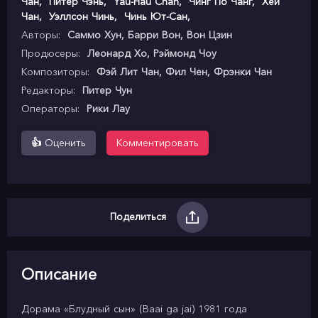
Чан
,
Питер Чэнь
,
Yau-Hau Chan
,
Чинг По Чанг
,
Хеи
Чан
,
Уэллсон Чинь
,
Чинь Ют-Сан
,
Авторы:
Саммо Хун, Барри Вон, Вон Цзин
Продюсеры:
Леонард Хо, Рэймонд Чоу
Композиторы:
Фэй Лит Чан, Фил Чен, Фрэнки Чан
Редакторы:
Питер Чун
Операторы:
Рики Лау
👍
Оценить
Комментировать
Поделиться
Описание
Дорама «Блудный сын» (Baai ga jai) 1981 года