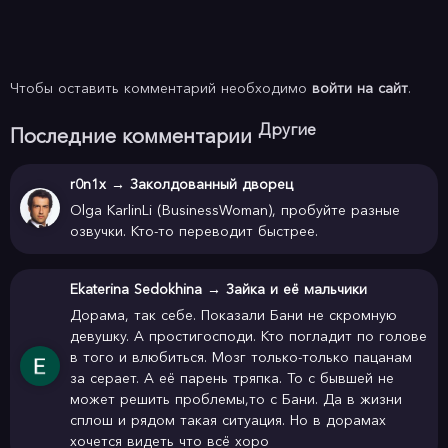
Чтобы оставить комментарий необходимо
войти на сайт
.
Другие
Последние комментарии
r0n1x
→
Заколдованный дворец
Olga KarlinLi (BusinessWoman), пробуйте разные
озвучки. Кто-то переводит быстрее.
Ekaterina Sedokhina
→
Зайка и её мальчики
Дорама, так себе. Показали Бани не скромную
девушку. А простигосподи. Кто погладит по голове
в того и влюбиться. Мозг только-только пацанам
за серает. А её парень тряпка. То с бывшей не
может решить проблемы,то с Бани. Да в жизни
сплош и рядом такая ситуация. Но в дорамах
хочется видеть что всё хоро