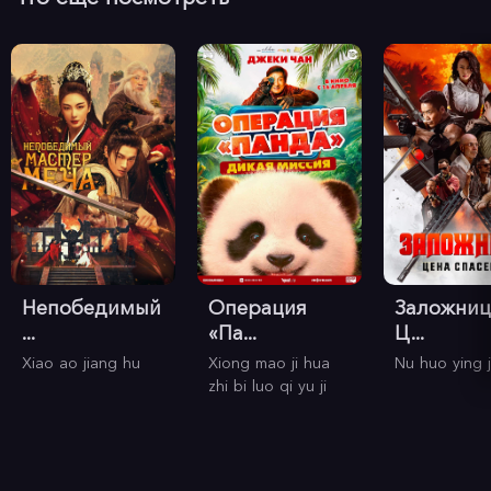
Непобедимый
Операция
Заложниц
...
«Па...
Ц...
Xiao ao jiang hu
Xiong mao ji hua
Nu huo ying j
zhi bi luo qi yu ji