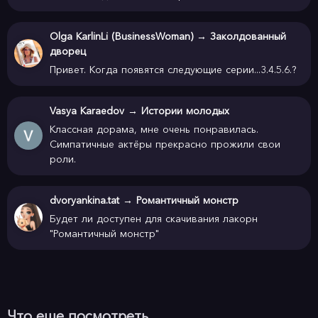
Olga KarlinLi (BusinessWoman)
→
Заколдованный
дворец
Привет. Когда появятся следующие серии...3.4.5.6.?
Vasya Karaedov
→
Истории молодых
Классная дорама, мне очень понравилась.
Симпатичные актёры прекрасно прожили свои
роли.
dvoryankina.tat
→
Романтичный монстр
Будет ли доступен для скачивания лакорн
"Романтичный монстр"
Что еще посмотреть