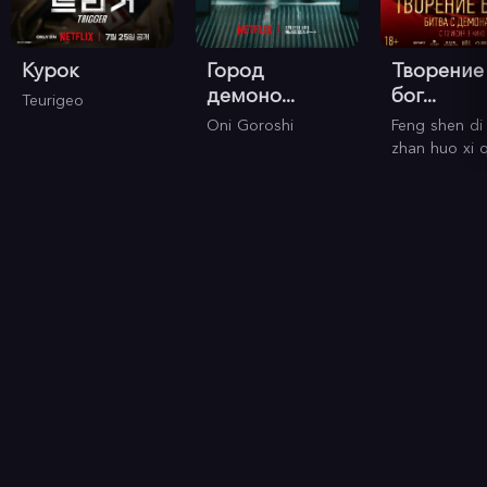
Курок
Город
Творение
демоно...
бог...
Teurigeo
Oni Goroshi
Feng shen di 
zhan huo xi q