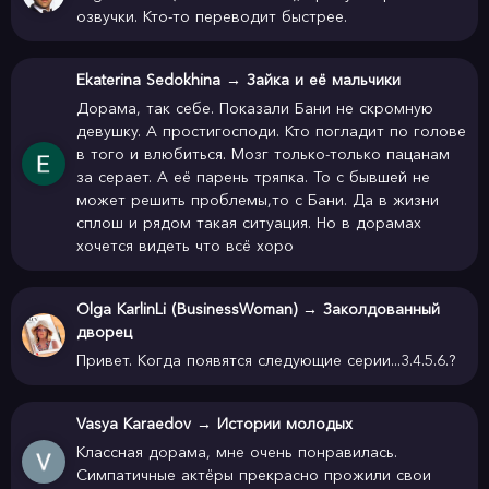
озвучки. Кто-то переводит быстрее.
Ekaterina Sedokhina
→
Зайка и её мальчики
Дорама, так себе. Показали Бани не скромную
девушку. А простигосподи. Кто погладит по голове
в того и влюбиться. Мозг только-только пацанам
за серает. А её парень тряпка. То с бывшей не
может решить проблемы,то с Бани. Да в жизни
сплош и рядом такая ситуация. Но в дорамах
хочется видеть что всё хоро
Olga KarlinLi (BusinessWoman)
→
Заколдованный
дворец
Привет. Когда появятся следующие серии...3.4.5.6.?
Vasya Karaedov
→
Истории молодых
Классная дорама, мне очень понравилась.
Симпатичные актёры прекрасно прожили свои