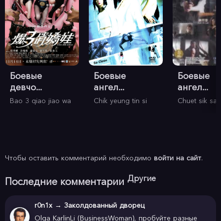
Боевые
Боевые
Боевые
девчо...
ангел...
ангел...
Bao 3 qiao jiao wa
Chik yeung tin si
Chuet sik san
Чтобы оставить комментарий необходимо
войти на сайт
.
Другие
Последние комментарии
r0n1x
→
Заколдованный дворец
Olga KarlinLi (BusinessWoman), пробуйте разные