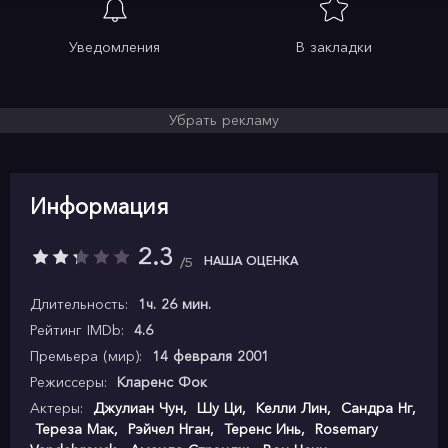
Уведомления
В закладки
Убрать рекламу
Информация
2.3
НАША ОЦЕНКА
5
Длительность:
1ч. 26 мин.
Рейтинг IMDb:
4.6
Премьера (мир):
14 февраля 2001
Режиссеры:
Кларенс Фок
Актеры:
Джулиан Чун
,
Шу Ци
,
Келли Лин
,
Сандра Нг
,
Тереза Мак
,
Рэйчел Нган
,
Теренс Инь
,
Rosemary