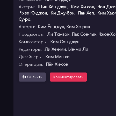
Актеры:
Щин Хён-джун
,
Ким Хи-сон
,
Чон Джи
Чхве Ю-джон
,
Ки Джу-бон
,
Пан Хеп
,
Ким Хак-
Су-ро
,
Авторы:
Ким Ён-джун, Ким Хе-рин
Продюсеры:
Ли Тхэ-вон, Пак Сон-гын, Чжон-Х
Композиторы:
Ким Сон-джун
Редакторы:
Ли Хён-ми, Ын-ми Ли
Дизайнеры:
Ким Мин-хи
Операторы:
Пён Хи-сон
👍
Оценить
Комментировать