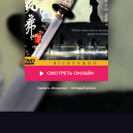
СМОТРЕТЬ ОНЛАЙН
Скачать «Бишунмо – летящий воин»