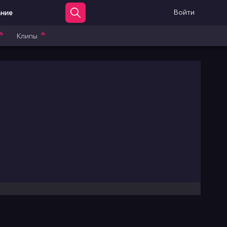
Войти
ание
🔥
🔥
Клипы