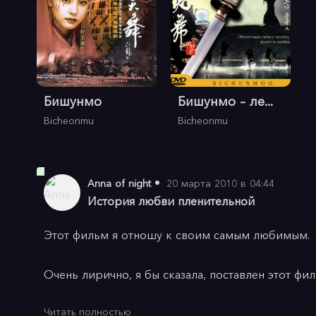
Бишунмо
Бишунмо – ле...
Bicheonmu
Bicheonmu
•
Anna of night
20 марта 2010 в 04:44
История любви пленительной
Этот фильм я отношу к своим самым любимым.

Очень лирично, я бы сказала, поставлен этот фильм.
Читать полностью
Месть, любовь, ненависть, долг и многое другое 