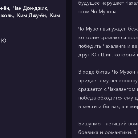
будущее нарушает Чахал
н-ён
,
Чан Дон-джик
,
этом Чо Мувона.
чхоль
,
Ким Джу-ён
,
Ким
Чо Мувон вынужден бежа
которые сражаются прот
о Ю
победить Чахаланга и ве
друг Юн Шин, который в
В ходе битвы Чо Мувон 
придает ему невероятну
сражается с Чахалангом 
победа обходится ему до
в мести и битвах, а в м
Бишунмо – летящий воин
боевика и романтики. В 