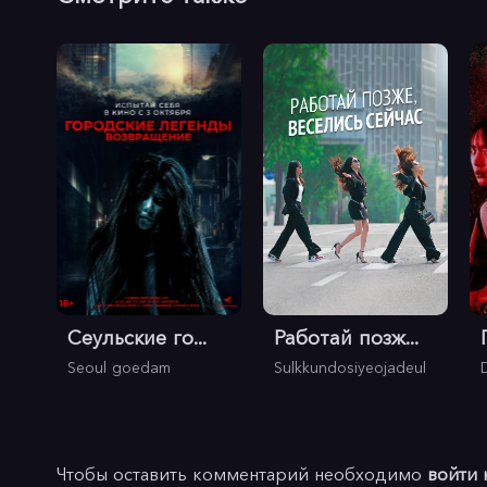
Сеульские го...
Работай позж...
Seoul goedam
Sulkkundosiyeojadeul
Чтобы оставить комментарий необходимо
войти 