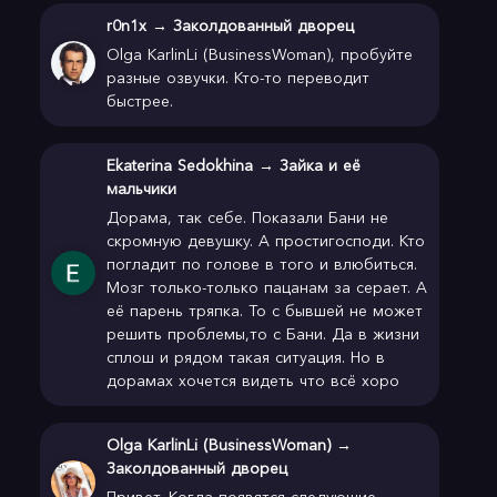
r0n1x
→
Заколдованный дворец
Olga KarlinLi (BusinessWoman), пробуйте
разные озвучки. Кто-то переводит
быстрее.
Ekaterina Sedokhina
→
Зайка и её
мальчики
Дорама, так себе. Показали Бани не
скромную девушку. А простигосподи. Кто
погладит по голове в того и влюбиться.
Мозг только-только пацанам за серает. А
её парень тряпка. То с бывшей не может
решить проблемы,то с Бани. Да в жизни
сплош и рядом такая ситуация. Но в
дорамах хочется видеть что всё хоро
Olga KarlinLi (BusinessWoman)
→
Заколдованный дворец
Привет. Когда появятся следующие