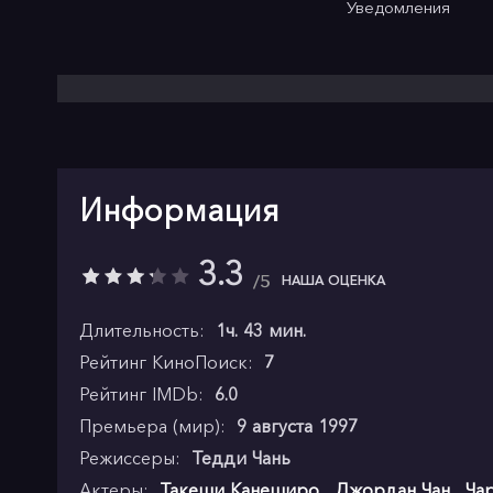
Уведомления
Информация
3.3
5
НАША ОЦЕНКА
Длительность:
1ч. 43 мин.
Рейтинг КиноПоиск:
7
Рейтинг IMDb:
6.0
Премьера (мир):
9 августа 1997
Режиссеры:
Тедди Чань
Актеры:
Такеши Канеширо
,
Джордан Чан
,
Ча