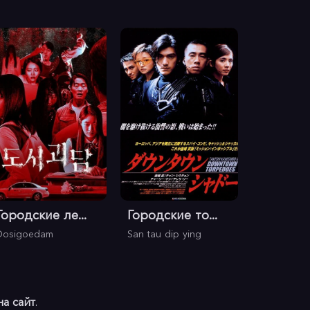
Городские ле...
Городские то...
Dosigoedam
San tau dip ying
на сайт
.