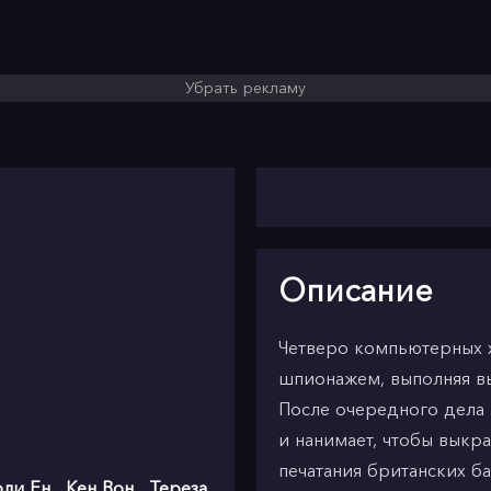
Убрать рекламу
Описание
Четверо компьютерных
шпионажем, выполняя вы
После очередного дела 
и нанимает, чтобы выкр
печатания британских б
рли Ен
,
Кен Вон
,
Тереза