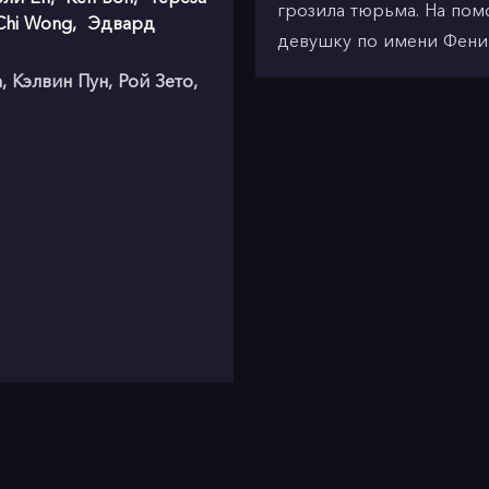
грозила тюрьма. На по
Chi Wong
,
Эдвард
девушку по имени Фени
 Кэлвин Пун, Рой Зето,