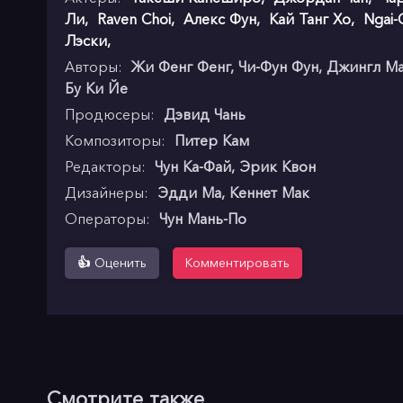
Ли
,
Raven Choi
,
Алекс Фун
,
Кай Танг Хо
,
Ngai-
Лэски
,
Авторы:
Жи Фенг Фенг, Чи-Фун Фун, Джингл Ма,
Бу Ки Йе
Продюсеры:
Дэвид Чань
Композиторы:
Питер Кам
Редакторы:
Чун Ка-Фай, Эрик Квон
Дизайнеры:
Эдди Ма, Кеннет Мак
Операторы:
Чун Мань-По
👍
Оценить
Комментировать
Смотрите также