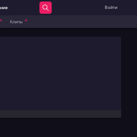
Войти
ание
🔥
🔥
Клипы