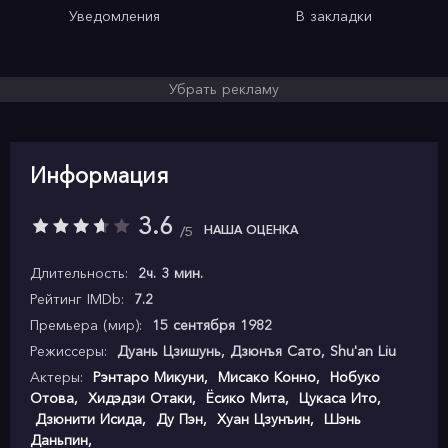
Уведомления
В закладки
Убрать рекламу
Информация
3.6
НАША ОЦЕНКА
5
Длительность:
2ч. 3 мин.
Рейтинг IMDb:
7.2
Премьера (мир):
15 сентября 1982
Режиссеры:
Дуань Цзишунь, Дзюнъя Сато, Shu'an Liu
Актеры:
Рэнтаро Микуни
,
Мисако Конно
,
Нобуко
Отова
,
Хидэдзи Отаки
,
Ёсико Мита
,
Цукаса Ито
,
Дзюнити Исида
,
Ду Пэн
,
Хуан Цзунъин
,
Шэнь
Даньпин
,