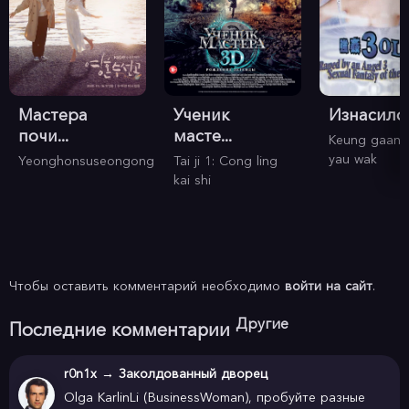
Мастера
Ученик
Изнасилов
почи...
масте...
Keung gaan 
yau wak
Yeonghonsuseongong
Tai ji 1: Cong ling
kai shi
Чтобы оставить комментарий необходимо
войти на сайт
.
Другие
Последние комментарии
r0n1x
→
Заколдованный дворец
Olga KarlinLi (BusinessWoman), пробуйте разные