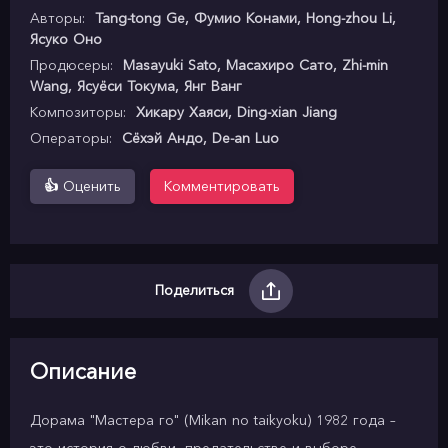
Авторы:
Tang-tong Ge, Фумио Конами, Hong-zhou Li,
Ясуко Оно
Продюсеры:
Masayuki Sato, Масахиро Сато, Zhi-min
Wang, Ясуёси Токума, Янг Ванг
Композиторы:
Хикару Хаяси, Ding-xian Jiang
Операторы:
Сёхэй Андо, De-an Luo
👍
Оценить
Комментировать
Поделиться
Описание
Дорама "Мастера го" (Mikan no taikyoku) 1982 года –