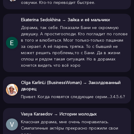
озвучки. Кто-то переводит быстрее.
Ekaterina Sedokhina
→
Зайка и её мальчики
Дорама, так себе. Показали Бани не скромную
девушку. А простигосподи. Кто погладит по голове
в того и влюбиться. Мозг только-только пацанам
за серает. А её парень тряпка. То с бывшей не
может решить проблемы,то с Бани. Да в жизни
сплош и рядом такая ситуация. Но в дорамах
хочется видеть что всё хоро
Olga KarlinLi (BusinessWoman)
→
Заколдованный
дворец
Привет. Когда появятся следующие серии...3.4.5.6.?
Vasya Karaedov
→
Истории молодых
Классная дорама, мне очень понравилась.
Симпатичные актёры прекрасно прожили свои