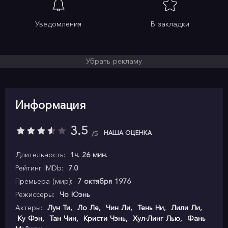
Уведомления
В закладки
Убрать рекламу
Информация
3.5
НАША ОЦЕНКА
5
Длительность:
1ч. 26 мин.
Рейтинг IMDb:
7.0
Премьера (мир):
7 октября 1976
Режиссеры:
Чо Юэнь
Актеры:
Лун Ти
,
Ло Ле
,
Чин Ли
,
Тень Ни
,
Лили Ли
,
Ку Фэн
,
Тан Чин
,
Кристи Чэнь
,
Хул-Линг Лью
,
Фань