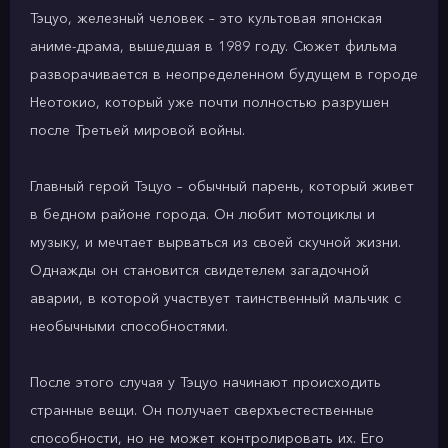
Тэцуо, железный человек – это культовая японская
аниме-драма, вышедшая в 1989 году. Сюжет фильма
разворачивается в неопределенном будущем в городе
Неотокио, который уже почти полностью разрушен
после Третьей мировой войны.
Главный герой Тэцуо – обычный парень, который живет
в бедном районе города. Он любит мотоциклы и
музыку, и мечтает вырваться из своей скучной жизни.
Однажды он становится свидетелем загадочной
аварии, в которой участвует таинственный мальчик с
необычными способностями.
После этого случая у Тэцуо начинают происходить
странные вещи. Он получает сверхъестественные
способности, но не может контролировать их. Его