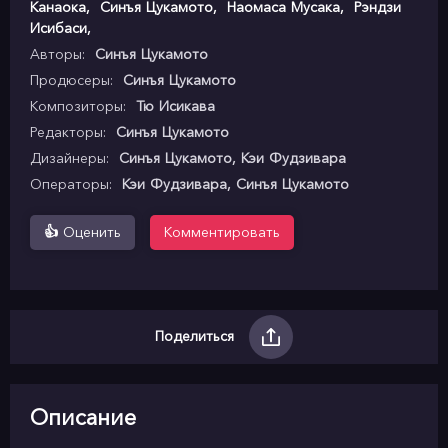
Канаока
,
Синъя Цукамото
,
Наомаса Мусака
,
Рэндзи
Исибаси
,
Авторы:
Синъя Цукамото
Продюсеры:
Синъя Цукамото
Композиторы:
Тю Исикава
Редакторы:
Синъя Цукамото
Дизайнеры:
Синъя Цукамото, Кэи Фудзивара
Операторы:
Кэи Фудзивара, Синъя Цукамото
👍
Оценить
Комментировать
Поделиться
Описание