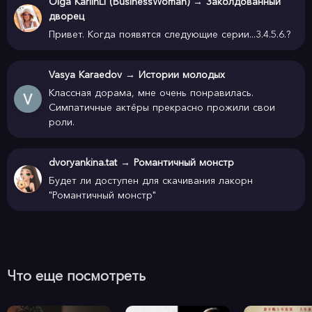
Olga KarlinLi (BusinessWoman)
→
Заколдованный
дворец
Привет. Когда появятся следующие серии...3.4.5.6.?
Vasya Karaedov
→
Истории молодых
Классная дорама, мне очень понравилась.
Симпатичные актёры прекрасно прожили свои
роли.
dvoryankina.tat
→
Романтичный монстр
Будет ли доступен для скачивания лакорн
"Романтичный монстр"
Что еще посмотреть