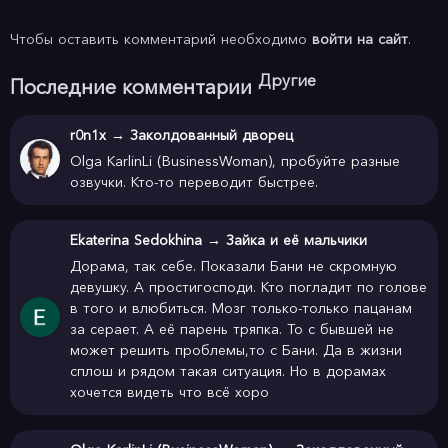
8 из 10
шуточки. А как жить без юмора в таких условиях? 
кадры этой тотальной самоиронии я подумала: 
Чтобы оставить комментарий необходимо
войти на сайт
.
Впрочем, получается довольно неплохо – это еще старик 
'господибожемой, что это за кровавый трэш')
Джеки Чан подметил, чем и покорил весь мир. Остальные 
Другие
Последние комментарии
идут проторённой дорожкой. Драка дракой, а взгляд на 
мир должен быть оптимистичным. И в итоге добро всё 
r0n1x
→
Заколдованный дворец
Olga KarlinLi (BusinessWoman), пробуйте разные
равно победит – это же Азия. Но тем не менее смотреть 
озвучки. Кто-то переводит быстрее.
кино легко и приятно. А что еще нужно, чтобы скоротать 
вечерок?

Ekaterina Sedokhina
→
Зайка и её мальчики
Дорама, так себе. Показали Бани не скромную
7 из 10
девушку. А простигосподи. Кто погладит по голове
в того и влюбиться. Мозг только-только пацанам
за серает. А её парень тряпка. То с бывшей не
может решить проблемы,то с Бани. Да в жизни
сплош и рядом такая ситуация. Но в дорамах
хочется видеть что всё хоро