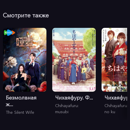
Смотрите также
Безмолвная
Чихаяфуру. Ф...
Чихаяфуру.
ж...
Chihayafuru:
Chihayafuru 
musubi
no ku
The Silent Wife