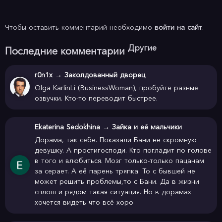
Чтобы оставить комментарий необходимо
войти на сайт
.
Другие
Последние комментарии
r0n1x
→
Заколдованный дворец
Olga KarlinLi (BusinessWoman), пробуйте разные
озвучки. Кто-то переводит быстрее.
Ekaterina Sedokhina
→
Зайка и её мальчики
Дорама, так себе. Показали Бани не скромную
девушку. А простигосподи. Кто погладит по голове
в того и влюбиться. Мозг только-только пацанам
за серает. А её парень тряпка. То с бывшей не
может решить проблемы,то с Бани. Да в жизни
сплош и рядом такая ситуация. Но в дорамах
хочется видеть что всё хоро