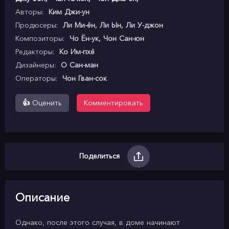
Авторы:
Ким Джи-ун
Продюсеры:
Ли Ми-ён, Ли Ын, Ли У-джон
Композиторы:
Чо Ён-ук, Чон Сан-юн
Редакторы:
Ко Им-пхё
Дизайнеры:
О Сан-ман
Операторы:
Чон Гван-сок
👍
Оценить
Комментировать
Поделиться
Описание
Однако, после этого случая, в доме начинают