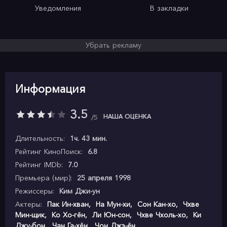
Уведомления
В закладки
Убрать рекламу
Информация
3.5
НАША ОЦЕНКА
5
Длительность:
1ч. 43 мин.
Рейтинг КиноПоиск:
6.8
Рейтинг IMDb:
7.0
Премьера (мир):
25 апреля 1998
Режиссеры:
Ким Джи-ун
Актеры:
Пак Ин-хван
,
На Мун-хи
,
Сон Кан-хо
,
Чхве
Мин-щик
,
Ко Хо-гён
,
Ли Юн-сон
,
Чхве Чхоль-хо
,
Ки
Джу-бон
,
Чан Га-хён
,
Чон Джэ-ён
,