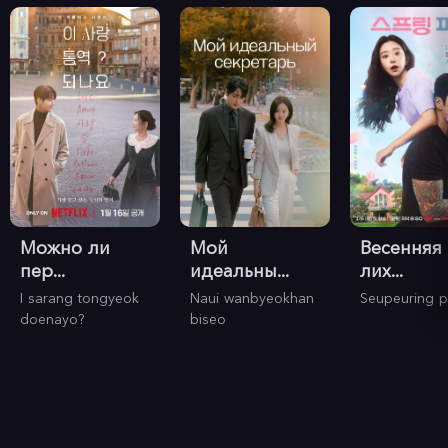
Можно ли
Мой
Весенняя
пер...
идеальны...
лих...
I sarang tongyeok
Naui wanbyeokhan
Seupeuring p
doenayo?
biseo